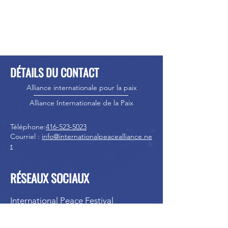
DÉTAILS DU CONTACT
Alliance internationale pour la paix
Alliance Internationale de la Paix
Téléphone:
416-523-5023
Courriel :
info@internationalpeacealliance.ne
t
RÉSEAUX SOCIAUX
International Peace Festival