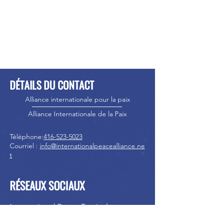
DÉTAILS DU CONTACT
Alliance internationale pour la paix
Alliance Internationale de la Paix
Téléphone:
416-523-5023
Courriel :
info@internationalpeacealliance.ne
t
RÉSEAUX SOCIAUX
International Peace Festival