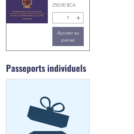
Prix
250,00 $CA
Ajouter au
panier
Passeports individuels