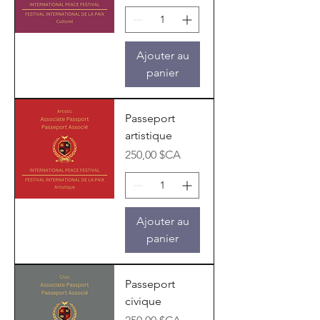
Ajouter au
panier
Passeport
artistique
Prix
250,00 $CA
Ajouter au
panier
Passeport
civique
Prix